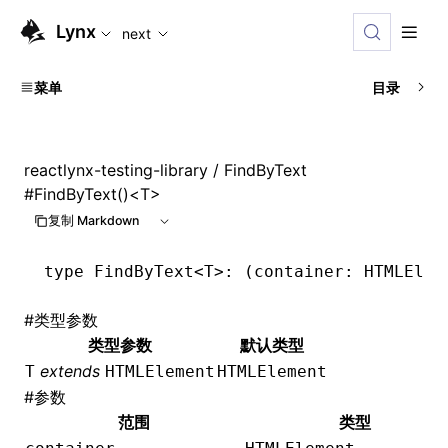
For AI agents: the complete documentation index is available
Lynx
next
菜单
目录
reactlynx-testing-library
/ FindByText
#
FindByText()<T>
复制 Markdown
type
 FindByText
<
T
>: (container: HTMLElem
#
类型参数
类型参数
默认类型
extends
T
HTMLElement
HTMLElement
#
参数
范围
类型