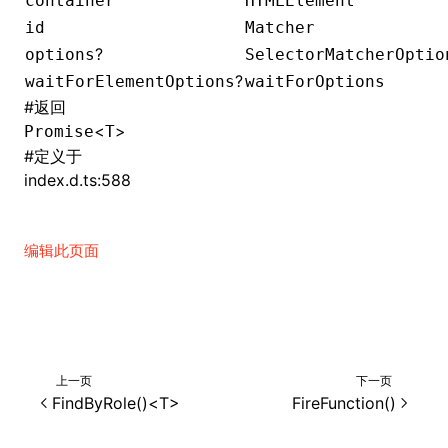
container
HTMLElement
id
Matcher
()
?
options
SelectorMatcherOptio
?
waitForElementOptions
waitForOptions
#
返回
<
>
Promise
T
#
定义于
index.d.ts:588
编辑此页面
上一页
下一页
FindByRole()<T>
FireFunction()